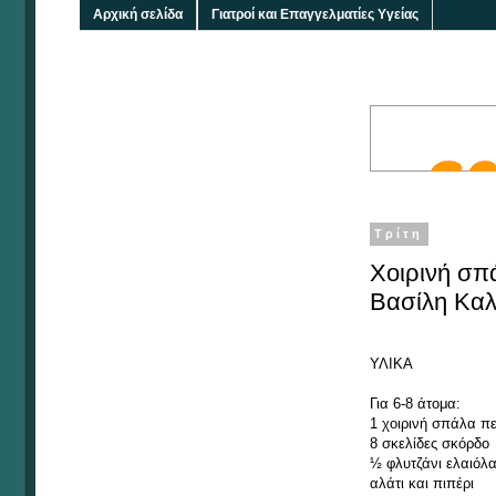
Αρχική σελίδα
Γιατροί και Επαγγελματίες Υγείας
Τρίτη
Χοιρινή σπ
Βασίλη Καλ
ΥΛΙΚΑ
Για 6-8 άτομα:
1 χοιρινή σπάλα πε
8 σκελίδες σκόρδο
½ φλυτζάνι ελαιόλ
αλάτι και πιπέρι