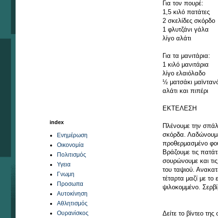
Για τον πουρέ:
1,5 κιλό πατάτες
2 σκελίδες σκόρδο
1 φλυτζάνι γάλα
λίγο αλάτι
Για τα μανιτάρια:
1 κιλό μανιτάρια
λίγο ελαιόλαδο
½ ματσάκι μαϊνταν
αλάτι και πιπέρι
ΕΚΤΕΛΕΣΗ
index
Πλένουμε την σπάλα
σκόρδα. Λαδώνουμε
Ενημέρωση
προθερμασμένο φούρ
Οικονομία
Βράζουμε τις πατάτ
Πολιτισμός
σουρώνουμε και τις
Υγεια
του ταψιού. Ανακατ
Γνωμη
τέταρτα μαζί με το
Προσωπα
ψιλοκομμένο. Σερβί
Αυτοκίνηση
Αθλητισμός
Δείτε το βίντεο τη
Ουρανίσκος