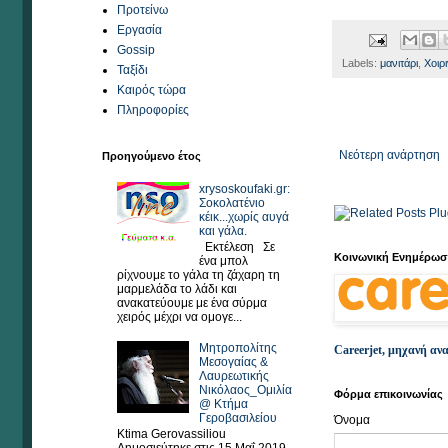
Προτείνω
Εργασία
Gossip
Labels:
μανιτάρι
,
Χοιρ
Ταξίδι
Καιρός τώρα
Πληροφορίες
Νεότερη ανάρτηση
Προηγούμενο έτος
xrysoskoufaki.gr:
Σοκολατένιο
κέικ...χωρίς αυγά
και γάλα.
Εκτέλεση Σε
Κοινωνική Ενημέρωση
ένα μπολ
ρίχνουμε το γάλα τη ζάχαρη τη
μαρμελάδα το λάδι και
ανακατεύουμε με ένα σύρμα
χειρός μέχρι να ομογε...
Μητροπολίτης
Careerjet, μηχανή αν
Μεσογαίας &
Λαυρεωτικής
Νικόλαος_Ομιλία
Φόρμα επικοινωνίας
@ Κτήμα
Γεροβασιλείου
Όνομα
Ktima Gerovassiliou