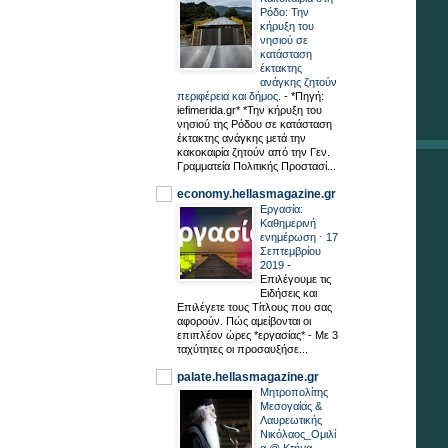
Ρόδο: Την
κήρυξη του
νησιού σε
κατάσταση
έκτακτης
ανάγκης ζητούν
περιφέρεια και δήμος.
-
*Πηγή:
iefimerida.gr* *Την κήρυξη του
νησιού της Ρόδου σε κατάσταση
έκτακτης ανάγκης μετά την
κακοκαιρία ζητούν από την Γεν.
Γραμματεία Πολιτικής Προστασί...
economy.hellasmagazine.gr
Εργασία:
Καθημερινή
ενημέρωση ⋅ 17
Σεπτεμβρίου
2019
-
Επιλέγουμε τις
Ειδήσεις και
Επιλέγετε τους Τίτλους που σας
αφορούν. Πώς αμείβονται οι
επιπλέον ώρες *εργασίας* - Με 3
ταχύτητες οι προσαυξήσε...
palate.hellasmagazine.gr
Μητροπολίτης
Μεσογαίας &
Λαυρεωτικής
Νικόλαος_Ομιλί
α @ Κτήμα