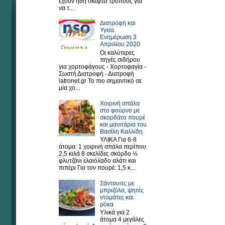
έχουν ήδη σκεφτεί τρόπους για
να τ...
Διατροφή και
Υγεία.
Ενημέρωση 3
Απριλίου 2020
Οι καλύτερες
πηγές σιδήρου
για χορτοφάγους - Χορτοφαγία -
Σωστή Διατροφή - Διατροφή
iatronet.gr Το πιο σημαντικό σε
μία χο...
Χοιρινή σπάλα
στο φούρνο με
σκορδάτο πουρέ
και μανιτάρια του
Βασίλη Καλλίδη
ΥΛΙΚΑ Για 6-8
άτομα: 1 χοιρινή σπάλα περίπου
2,5 κιλά 8 σκελίδες σκόρδο ½
φλυτζάνι ελαιόλαδο αλάτι και
πιπέρι Για τον πουρέ: 1,5 κ...
Σάντουιτς με
μπριζόλα, ψητές
ντομάτες και
ρόκα
Υλικά για 2
άτομα 4 μεγάλες