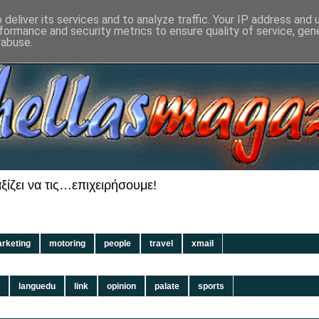
deliver its services and to analyze traffic. Your IP address and
formance and security metrics to ensure quality of service, ge
 abuse.
ίζει να τις…επιχειρήσουμε!
rketing
motoring
people
travel
xmail
languedu
link
opinion
palate
sports