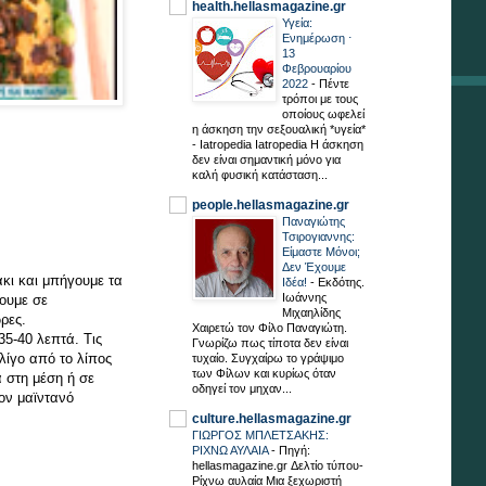
health.hellasmagazine.gr
Υγεία:
Ενημέρωση ⋅
13
Φεβρουαρίου
2022
-
Πέντε
τρόποι με τους
οποίους ωφελεί
η άσκηση την σεξουαλική *υγεία*
- Iatropedia Iatropedia Η άσκηση
δεν είναι σημαντική μόνο για
καλή φυσική κατάσταση...
people.hellasmagazine.gr
Παναγιώτης
Τσιρογιαννης:
Είμαστε Μόνοι;
Δεν Έχουμε
κι και μπήγουμε τα
Ιδέα!
-
Εκδότης.
Ιωάννης
ουμε σε
Μιχαηλίδης
ρες.
Χαιρετώ τον Φίλο Παναγιώτη.
35-40 λεπτά. Τις
Γνωρίζω πως τίποτα δεν είναι
 λίγο από το λίπος
τυχαίο. Συγχαίρω το γράψιμο
των Φίλων και κυρίως όταν
 στη μέση ή σε
οδηγεί τον μηχαν...
τον μαϊντανό
culture.hellasmagazine.gr
ΓΙΩΡΓΟΣ ΜΠΛΕΤΣΑΚΗΣ:
ΡΙΧΝΩ ΑΥΛΑΙΑ
-
Πηγή:
hellasmagazine.gr Δελτίο τύπου-
Ρίχνω αυλαία Μια ξεχωριστή