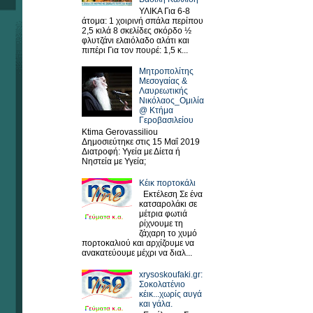
ΥΛΙΚΑ Για 6-8
άτομα: 1 χοιρινή σπάλα περίπου
2,5 κιλά 8 σκελίδες σκόρδο ½
φλυτζάνι ελαιόλαδο αλάτι και
πιπέρι Για τον πουρέ: 1,5 κ...
Μητροπολίτης
Μεσογαίας &
Λαυρεωτικής
Νικόλαος_Ομιλία
@ Κτήμα
Γεροβασιλείου
Ktima Gerovassiliou
Δημοσιεύτηκε στις 15 Μαΐ 2019
Διατροφή: Υγεία με Δίετα ή
Νηστεία με Υγεία;
Κέικ πορτοκάλι
Εκτέλεση Σε ένα
κατσαρολάκι σε
μέτρια φωτιά
ρίχνουμε τη
ζάχαρη το χυμό
πορτοκαλιού και αρχίζουμε να
ανακατεύουμε μέχρι να διαλ...
xrysoskoufaki.gr:
Σοκολατένιο
κέικ...χωρίς αυγά
και γάλα.