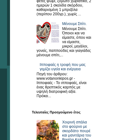
φέτες ψωμί, ζυμωτό χωριάτικο, 2
ημερών 1 σκελίδα σκόρδου,
καθαρισμένη 1 μπριζόλα
(περίπου 200γρ.), χωρίς ...
Μένουμε Σπίτι.
Μένουμε Σπίτι.
Όποιοι και να
είμαστε, όπου και
να είμαστε,
μικροί, μεγάλοι,
γονείς, παππούδες και γιαγιάδες
μένουμε σπίτι,...
Ιπποφαές η τροφή που μας
γεμίζει υγεία και ενέργεια
Πηγή του άρθρου:
www.votanonkipos.gr -
Ιπποφαές - Το ιπποφαές, είναι
ένας θρεπτικός καρπός με
υψηλή διατροφική αξία.
Πρόκει...
Τελευταίες Προηγούμενο έτος
Χοιρινή σπάλα
στο φούρνο με
σκορδάτο πουρέ
και μανιτάρια του
Βασίλη Καλλίδη