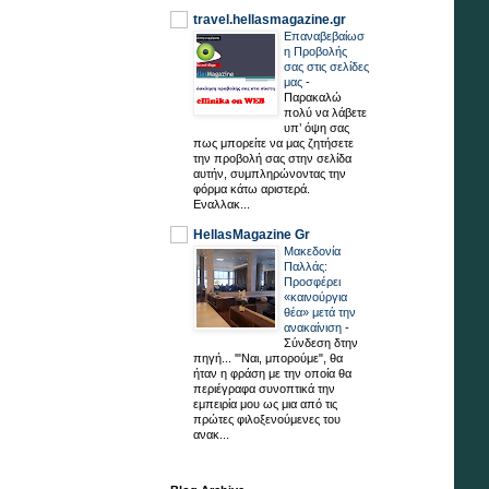
travel.hellasmagazine.gr
Επαναβεβαίωσ
η Προβολής
σας στις σελίδες
μας
-
Παρακαλώ
πολύ να λάβετε
υπ’ όψη σας
πως μπορείτε να μας ζητήσετε
την προβολή σας στην σελίδα
αυτήν, συμπληρώνοντας την
φόρμα κάτω αριστερά.
Εναλλακ...
HellasMagazine Gr
Μακεδονία
Παλλάς:
Προσφέρει
«καινούργια
θέα» μετά την
ανακαίνιση
-
Σύνδεση δτην
πηγή... '"Ναι, μπορούμε", θα
ήταν η φράση με την οποία θα
περιέγραφα συνοπτικά την
εμπειρία μου ως μια από τις
πρώτες φιλοξενούμενες του
ανακ...