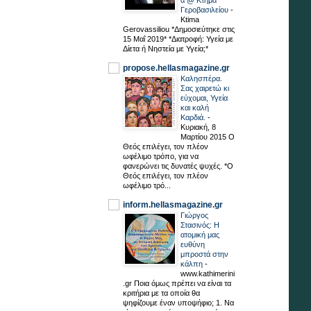
Γεροβασιλείου
-
Ktima
Gerovassiliou *Δημοσιεύτηκε στις
15 Μαΐ 2019* *Διατροφή: Υγεία με
Δίετα ή Νηστεία με Υγεία;*
propose.hellasmagazine.gr
Καλησπέρα.
Σας χαιρετώ κι
εύχομαι, Υγεία
και καλή
Καρδιά.
-
Κυριακή, 8
Μαρτίου 2015 Ο
Θεός επιλέγει, τον πλέον
ωφέλιμο τρόπο, για να
φανερώνει τις δυνατές ψυχές. *Ο
Θεός επιλέγει, τον πλέον
ωφέλιμο τρό...
inform.hellasmagazine.gr
Γιώργος
Στασινός: H
ατομική μας
ευθύνη
μπροστά στην
κάλπη
-
www.kathimerini
.gr Ποια όμως πρέπει να είναι τα
κριτήρια με τα οποία θα
ψηφίζουμε έναν υποψήφιο; 1. Να