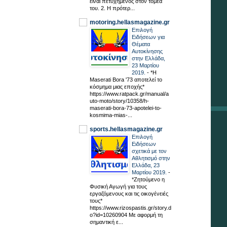
είναι πετυχημένος στον τομέα
του. 2. Η πρότερ...
motoring.hellasmagazine.gr
Επιλογή
Ειδήσεων για
Θέματα
Αυτοκίνησης
στην Ελλάδα,
23 Μαρτίου
2019.
-
*H
Maserati Bora '73 αποτελεί το
κόσμημα μιας εποχής*
https://www.ratpack.gr/manual/a
uto-moto/story/10358/h-
maserati-bora-73-apotelei-to-
kosmima-mias-...
sports.hellasmagazine.gr
Επιλογή
Ειδήσεων
σχετικά με τον
Αθλητισμό στην
Ελλάδα, 23
Μαρτίου 2019.
-
*Ζητούμενο η
Φυσική Αγωγή για τους
εργαζόμενους και τις οικογένειές
τους*
https://www.rizospastis.gr/story.d
o?id=10260904 Με αφορμή τη
σημαντική ε...