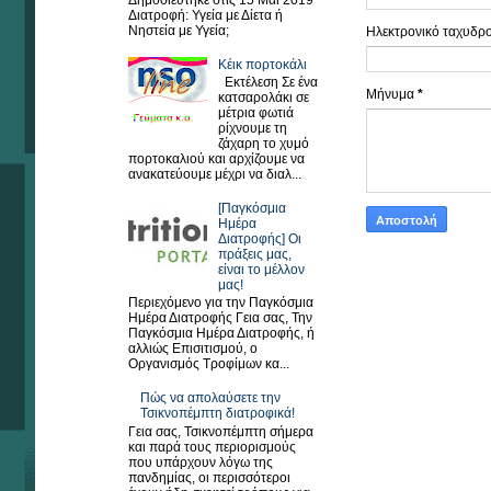
Δημοσιεύτηκε στις 15 Μαΐ 2019
Διατροφή: Υγεία με Δίετα ή
Νηστεία με Υγεία;
Ηλεκτρονικό ταχυδρ
Κέικ πορτοκάλι
Εκτέλεση Σε ένα
Μήνυμα
*
κατσαρολάκι σε
μέτρια φωτιά
ρίχνουμε τη
ζάχαρη το χυμό
πορτοκαλιού και αρχίζουμε να
ανακατεύουμε μέχρι να διαλ...
[Παγκόσμια
Ημέρα
Διατροφής] Οι
πράξεις μας,
είναι το μέλλον
μας!
Περιεχόμενο για την Παγκόσμια
Ημέρα Διατροφής Γεια σας, Την
Παγκόσμια Ημέρα Διατροφής, ή
αλλιώς Επισιτισμού, ο
Οργανισμός Τροφίμων κα...
Πώς να απολαύσετε την
Τσικνοπέμπτη διατροφικά!
Γεια σας, Τσικνοπέμπτη σήμερα
και παρά τους περιορισμούς
που υπάρχουν λόγω της
πανδημίας, οι περισσότεροι