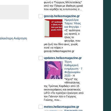
φωνή ο *Γιώργος Μπλετσάκης*
από την Πάτρα με ιδιαίτερη χροιά
που κερδίζει τις εντυπώσεις σ...
gossip.hellasmagazine.gr
Ημερολόγιο
Τοίχου: Ήλιος
και Φεγγάρι.
-
«Σ' αγάπησα
ως αγαπά, ο
ήλιος το
αλαιότερη Ανάρτηση
φεγγάρι, που
μια ζωή του δίνει φως, χωρίς
ποτέ να πάρει.»
gossip.hellasmagazine.gr
updates.hellasmagazine.gr
Τέχνη
Καθημερινή
ενημέρωση ⋅ 7
Φεβρουαρίου
2020
-
Η
*τέχνη* της
«Μπαλάντας
της Τρύπιας Καρδιάς» από 15
εικονογράφους και εικαστικούς
LiFO «Το πρότζεκτ ξεκίνησε από
τον Γιάννη» λέει ο Γιώργος
Γούσης, που...
meteo.hellasmagazine.gr
Κακοκαιρία στη