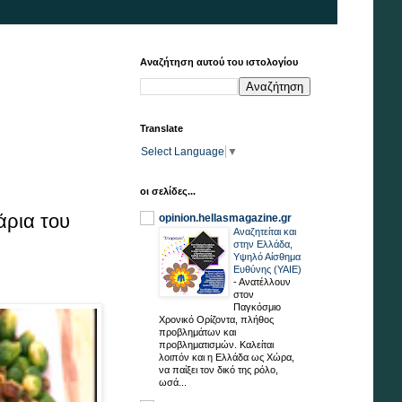
Αναζήτηση αυτού του ιστολογίου
Translate
Select Language
▼
οι σελίδες...
άρια του
opinion.hellasmagazine.gr
Αναζητείται και
στην Ελλάδα,
Υψηλό Αίσθημα
Ευθύνης (ΥΑΙΕ)
-
Ανατέλλουν
στον
Παγκόσμιο
Χρονικό Ορίζοντα, πλήθος
προβλημάτων και
προβληματισμών. Καλείται
λοιπόν και η Ελλάδα ως Χώρα,
να παίξει τον δικό της ρόλο,
ωσά...