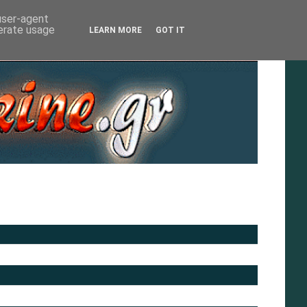
 user-agent
nerate usage
LEARN MORE
GOT IT