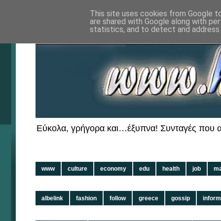
This site uses cookies from Google to 
are shared with Google along with per
statistics, and to detect and address
Εύκολα, γρήγορα και…έξυπνα! Συνταγές που αξ
www
culture
economy
edu
health
job
ma
albelink
fashion
follow
greece
gossip
inform